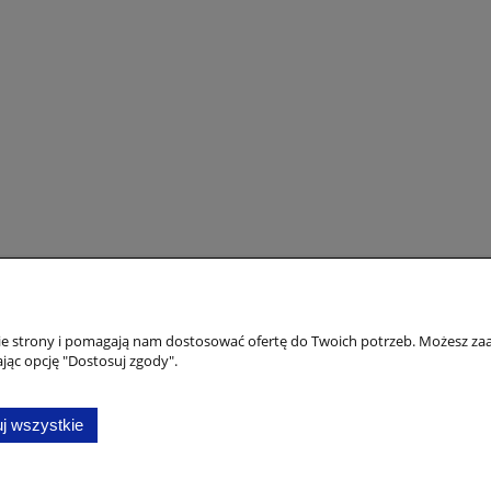
woskowe do rysowania
Stockmar - Wosk pszczeli d
ania) - 12 kolorów -
modelowania - 12 kolorów
Stockmar
74,00 zł
115,00 zł
do koszyka
Płatności i dostawa
Informacje
nie strony i pomagają nam dostosować ofertę do Twoich potrzeb. Możesz zaa
Formy płatności
Polityka prywatno
jąc opcję "Dostosuj zgody".
Czas i koszty dostawy
Czas realizacji zamówienia
j wszystkie