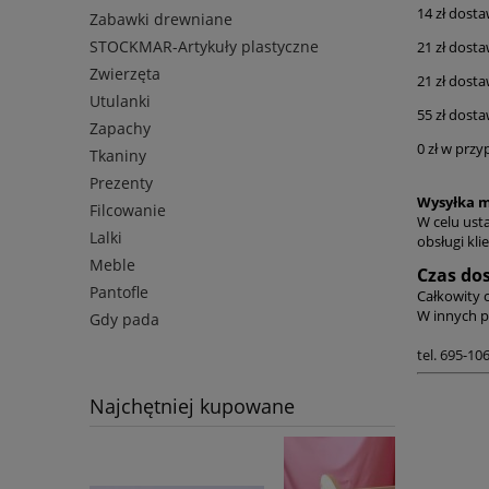
14 zł dost
Zabawki drewniane
STOCKMAR-Artykuły plastyczne
21 zł dosta
Zwierzęta
21 zł dosta
Utulanki
55 zł dosta
Zapachy
0 zł w prz
Tkaniny
Prezenty
Wysyłka m
Filcowanie
W celu ust
Lalki
obsługi kli
Meble
Czas do
Pantofle
Całkowity c
W innych p
Gdy pada
tel. 6
Najchętniej kupowane