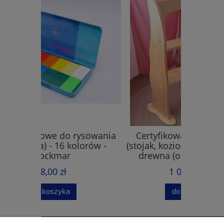
ysowania
Certyfikowany regał Skrzat
Bloczki 
lorów -
(stojak, koziołek) z naturalnego
(malow
drewna (odbiór osobisty)
1 099,00 zł
do koszyka