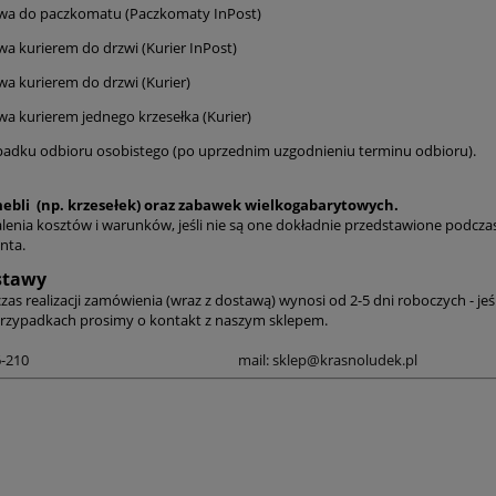
awa do paczkomatu (Paczkomaty InPost)
wa kurierem do drzwi (Kurier InPost)
wa kurierem do drzwi (Kurier)
wa kurierem jednego krzesełka (Kurier)
ypadku odbioru osobistego (po uprzednim uzgodnieniu terminu odbioru).
ebli (np. krzesełek) oraz zabawek wielkogabarytowych.
alenia kosztów i warunków, jeśli nie są one dokładnie przedstawione podcz
enta.
stawy
zas realizacji zamówienia (wraz z dostawą) wynosi od 2-5 dni roboczych - jeś
rzypadkach prosimy o kontakt z naszym sklepem.
95-106-210 mail: sklep@krasnoludek.pl