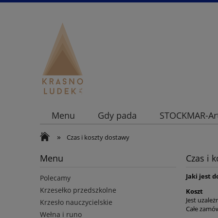
Menu
Gdy pada
STOCKMAR-Art
»
Czas i koszty dostawy
Menu
Czas i 
Jaki jest 
Polecamy
Krzesełko przedszkolne
Koszt
Jest uzależ
Krzesło nauczycielskie
Całe zamówi
Wełna i runo