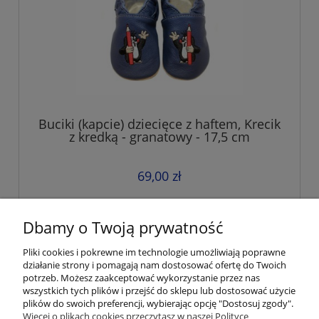
Buciki (kapcie) dziecięce z haftem, Krecik
z kredką - granatowy - 17,5 cm
69,00 zł
do koszyka
Dbamy o Twoją prywatność
Pliki cookies i pokrewne im technologie umożliwiają poprawne
działanie strony i pomagają nam dostosować ofertę do Twoich
Pomoc
potrzeb. Możesz zaakceptować wykorzystanie przez nas
wszystkich tych plików i przejść do sklepu lub dostosować użycie
plików do swoich preferencji, wybierając opcję "Dostosuj zgody".
Moje konto
Więcej o plikach cookies przeczytasz w naszej Polityce