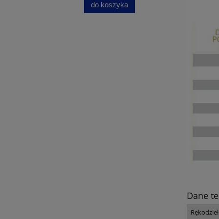
do koszyka
Dane te
Rękodzie