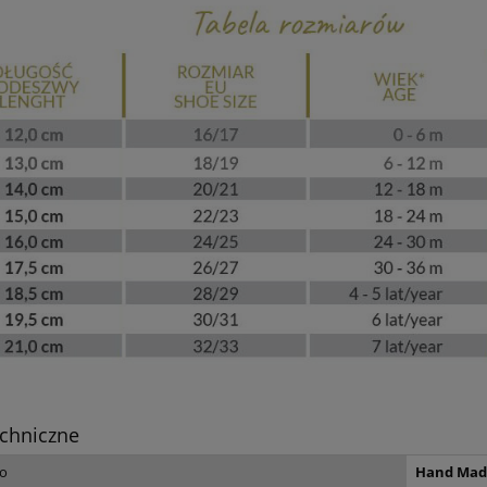
do koszyka
chniczne
ło
Hand Mad