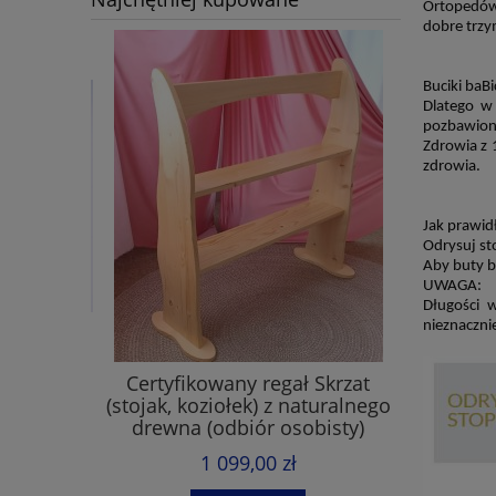
Ortoped
ów
dobre trzy
Buciki baBi
Dlatego w
pozbawion
Zdrowia z 
zdrowia.
Jak prawid
Odrysuj sto
Aby buty b
UWAGA:
Długości 
nieznacznie
ysowania
Certyfikowany regał Skrzat
Bloczki 
lorów -
(stojak, koziołek) z naturalnego
(malow
drewna (odbiór osobisty)
1 099,00 zł