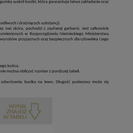
ą gumkę wok
ół kostki, która gwarantuje
łatwe zakładanie oraz
odliwych i drażniących substancji.
ez nas sk
óra, pochodzi
z zaufanej garbarni. Jest całkowicie
mienionych w Rozporządzeniu Niemieckiego Ministerstwa
 wyrob
ów
przyjaznych oraz bezpiecznych dla człowieka i jego
zego końca.
pnie można
obliczyć rozmiar z poniższej tabeli.
o odwr
óceniu
bucika na lewo. Długość podeszwy może się
Bloczki woskowe - 8 kolorów
o
Stockmar - Wo
waldorfskich - Stockmar
modelowania 
58,00 zł
145,