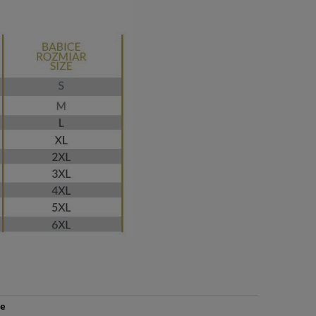
do koszyka
e