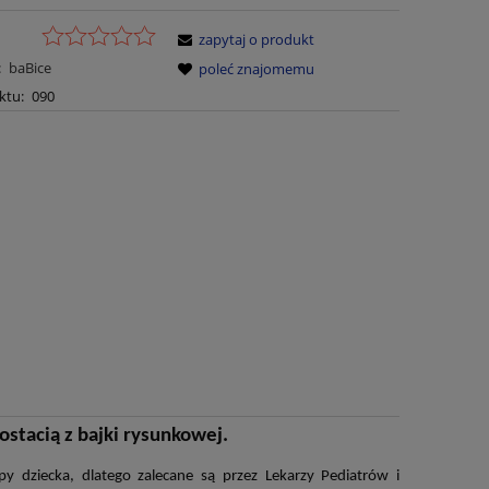
zapytaj o produkt
:
baBice
poleć znajomemu
ktu:
090
ostacią z bajki rysunkowej.
py dziecka, dlatego zalecane
są przez Lekarzy Pediatr
ów
i