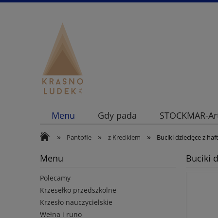
Menu
Gdy pada
STOCKMAR-Art
»
»
»
Pantofle
z Krecikiem
Buciki dziecięce z haf
Menu
Buciki d
Polecamy
Krzesełko przedszkolne
Krzesło nauczycielskie
Wełna i runo