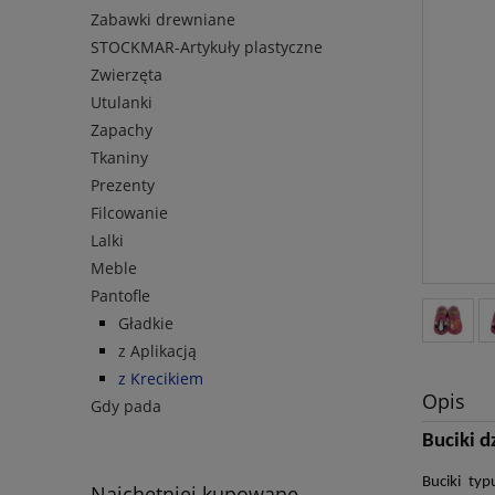
Zabawki drewniane
STOCKMAR-Artykuły plastyczne
Zwierzęta
Utulanki
Zapachy
Tkaniny
Prezenty
Filcowanie
Lalki
Meble
Pantofle
Gładkie
z Aplikacją
z Krecikiem
Opis
Gdy pada
Buciki d
Buciki ty
Najchętniej kupowane