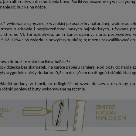
, jako alternatywa do
chodzenia boso. Buciki wyposażone są w elastyczn
manie się bucika na n
óżce.
ce
® wykonane są ręcznie,
z wysokiej jakości sk
óry naturalnej,
wolnej od szk
 trosce o zdrowie i bezpieczeństwo naszych najmłodszych, używana prz
a chromu VI, formaldehydu, amin kancerogennych oraz pestycyd
ów,
wy
15.06.1994 r. W związku z powyższym, sk
órę tę
można zakwalifikować do
łowo dobrać rozmiar bucik
ów baBice®:
py dziecka bez skarpetek, na kartce papieru i zmierz je od pięty do najdals
yły wygodnie należy dodać od 0,5 cm do 1,0 cm do długości st
ópki. Nastę
wkładki podany w tabeli, to odległość od szwu do szwu, uzyskany p
 r
óżnić ponieważ buty wykonywane są ręcznie.
woskowe do rysowania
Stockmar - Wosk pszczeli d
ania) - 12 kolorów -
modelowania - 12 kolorów
Stockmar
74,00 zł
115,00 zł