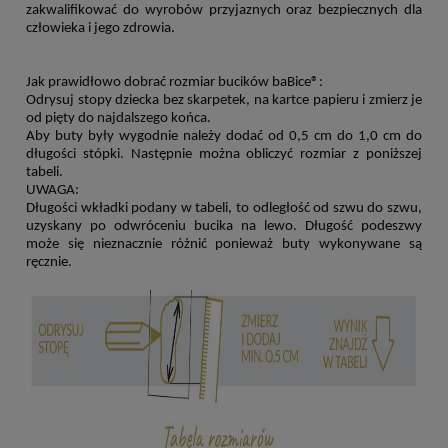
zakwalifikować do wyrob
ów
przyjaznych oraz bezpiecznych dla
człowieka i jego zdrowia.
Jak prawidłowo dobrać rozmiar bucik
ów baBice®:
Odrysuj stopy dziecka bez skarpetek, na kartce papieru i zmierz je
od pięty do najdalszego końca.
Aby buty były wygodnie należy dodać od 0,5 cm do 1,0 cm do
długości st
ópki. Następnie można
obliczyć rozmiar z poniższej
tabeli.
UWAGA:
Długości wkładki podany w tabeli, to odległość od szwu do szwu,
uzyskany po odwr
óceniu
bucika na lewo. Długość podeszwy
może się nieznacznie r
óżnić ponieważ buty wykonywane są
ręcznie.