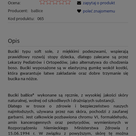
Ocena:
zapytaj o produkt
Producent:
baBice
poleć znajomemu
Kod produktu:
065
Opis
Buciki typu soft sole, z miękkimi podeszwami, wspierają
prawidłowy rozw
ój stopy dziecka, dlatego zalecane
są przez
Lekarzy Pediatr
ów
i Ortoped
ów, jako alternatywa do
chodzenia
boso. Buciki wyposażone są w elastyczną gumkę wok
ół kostki,
która gwarantuje
łatwe zakładanie oraz dobre trzymanie się
bucika na n
óżce.
Buciki baBice
® wykonane są ręcznie,
z wysokiej jakości sk
óry
naturalnej,
wolnej od szkodliwych i drażniących substancji.
Dlatego w trosce o zdrowie i bezpieczeństwo naszych
najmłodszych, używana przez nas sk
óra, pochodzi
z zaufanej
garbarni. Jest całkowicie pozbawiona chromu VI, formaldehydu,
amin kancerogennych oraz pestycyd
ów,
wymienionych w
Rozporządzeniu Niemieckiego Ministerstwa Zdrowia z
15.06.1994 r. W związku z powyższym, sk
órę tę
można