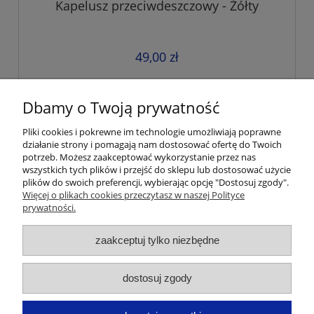
Kapelusz przeciwdeszczowy - Żółty
49,00 zł
do koszyka
Dbamy o Twoją prywatność
Pliki cookies i pokrewne im technologie umożliwiają poprawne
działanie strony i pomagają nam dostosować ofertę do Twoich
Pomoc
potrzeb. Możesz zaakceptować wykorzystanie przez nas
wszystkich tych plików i przejść do sklepu lub dostosować użycie
plików do swoich preferencji, wybierając opcję "Dostosuj zgody".
Moje konto
Więcej o plikach cookies przeczytasz w naszej Polityce
prywatności.
Płatności i dostawa
zaakceptuj tylko niezbędne
Informacje
dostosuj zgody
O nas